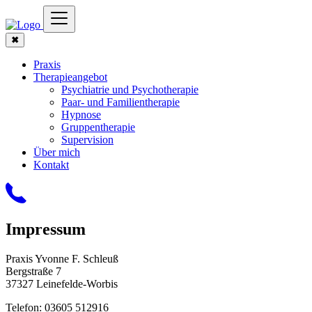
✖
Praxis
Therapieangebot
Psychiatrie und Psychotherapie
Paar- und Familientherapie
Hypnose
Gruppentherapie
Supervision
Über mich
Kontakt
Impressum
Praxis Yvonne F. Schleuß
Bergstraße 7
37327 Leinefelde-Worbis
Telefon: 03605 512916